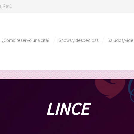
a, Perù
¿Cómo reservo una cita?
Shows y despedidas
Saludos/vid
LINCE