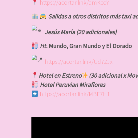
https://acortar.link/qmKcoY
Salidas a otros distritos más taxi a
Jesús María (20 adicionales)
Ht.
Mundo, Gran Mundo y El Dorado
https://acortar.link/Ud7ZJx
Hotel en Estreno
(30 adicional x Mov
Hotel Peruvian Miraflores
https://acortar.link/MBF7H1