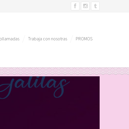
eollamadas
Trabaja con nosotras
PROMOS