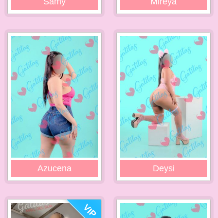
Samy
Mireya
Azucena
Deysi
VIP