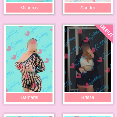
Milagros
Sandra
DEBUT
Damaris
Brissa