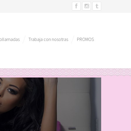
eollamadas
Trabaja con nosotras
PROMOS