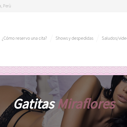
a, Perù
¿Cómo reservo una cita?
Shows y despedidas
Saludos/vid
Gatitas
Miraflores