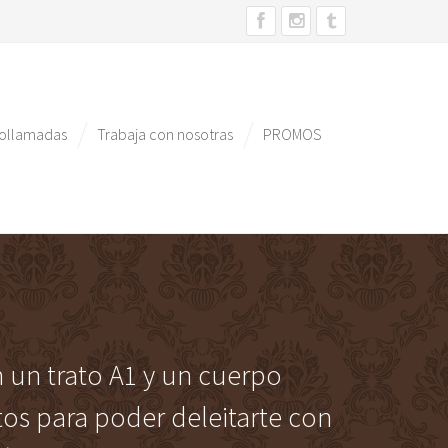
eollamadas
Trabaja con nosotras
PROMOS
n un trato A1 y un cuerpo
tos para poder deleitarte con