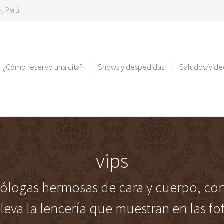
a, Perù
¿Cómo reservo una cita?
Shows y despedidas
Saludos/vid
vips
siólogas hermosas de cara y cuerpo, co
lleva la lencería que muestran en las fo