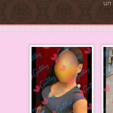
un 
paging-
navigation