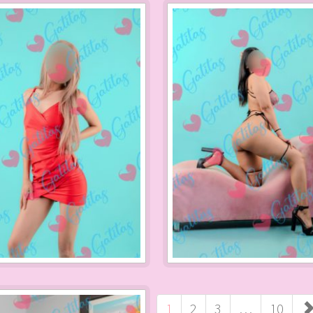
1
2
3
…
10