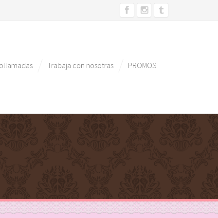
eollamadas
Trabaja con nosotras
PROMOS