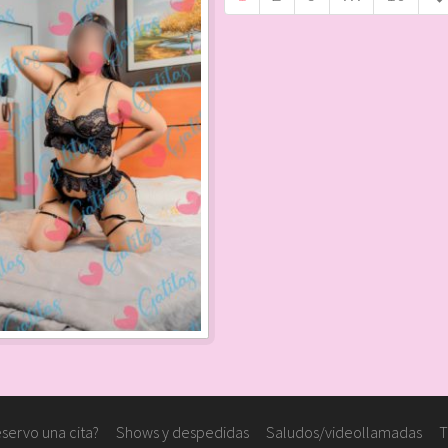
servo una cita?
Shows y despedidas
Saludos/videollamadas
T