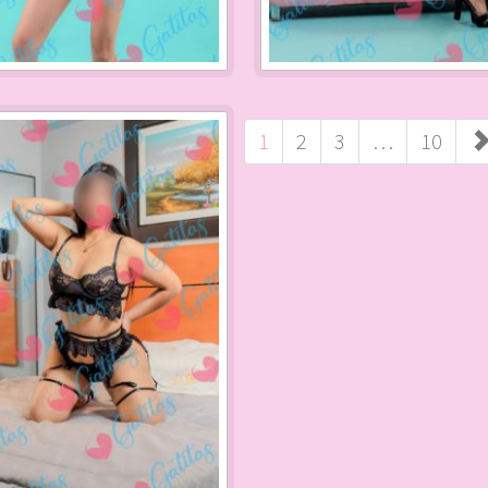
1
2
3
…
10