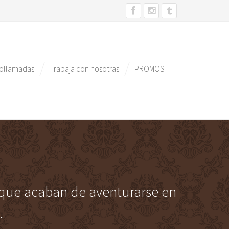
eollamadas
Trabaja con nosotras
PROMOS
s que acaban de aventurarse en
.