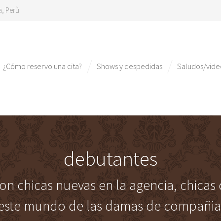
a, Perù
¿Cómo reservo una cita?
Shows y despedidas
Saludos/vid
debutantes
on chicas nuevas en la agencia, chica
este mundo de las damas de compañia