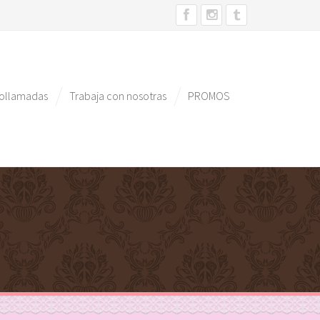
eollamadas
Trabaja con nosotras
PROMOS