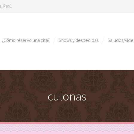
a, Perù
¿Cómo reservo una cita?
Shows y despedidas
Saludos/vid
culonas