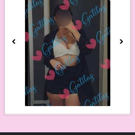
Pre
N
vio
ex
us
t