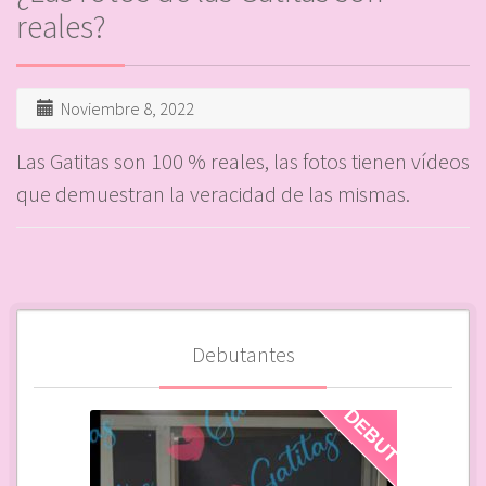
reales?
Noviembre 8, 2022
Las Gatitas son 100 % reales, las fotos tienen vídeos
que demuestran la veracidad de las mismas.
Debutantes
DEBUT
DEBUT
DEBUT
DEBUT
DEBUT
VIP
VIP